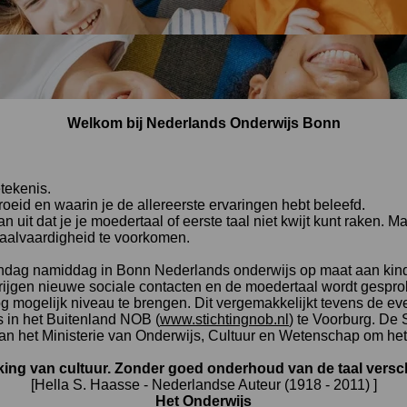
Welkom bij Nederlands Onderwijs Bonn
tekenis.
groeid en waarin je de allereerste ervaringen hebt beleefd.
t dat je je moedertaal of eerste taal niet kwijt kunt raken. Ma
taalvaardigheid te voorkomen.
ag namiddag in Bonn Nederlands onderwijs op maat aan kindere
rijgen nieuwe sociale contacten en de moedertaal wordt gespro
g mogelijk niveau te brengen. Dit vergemakkelijkt tevens de ev
s in het Buitenland NOB (
www.stichtingnob.nl
) te Voorburg. De 
van het Ministerie van Onderwijs, Cultuur en Wetenschap om het
kking van cultuur. Zonder goed onderhoud van de taal versc
[Hella S. Haasse - Nederlandse Auteur (1918 - 2011) ]
Het Onderwijs