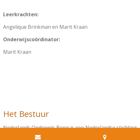
Leerkrachten:
Angelique Brinkman en Marit Kraan
Onderwijscoördinator
:
Marit Kraan
Het Bestuur
Nederlands Onderwijs Bonn is een Nederlandse stichting
en is ingeschreven bij de Nederlandse kamer van